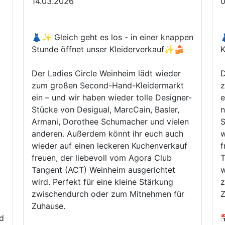
14.03.2026
👗✨ Gleich geht es los - in einer knappen
Stunde öffnet unser Kleiderverkauf✨🍰
K
Der Ladies Circle Weinheim lädt wieder
D
zum großen Second-Hand-Kleidermarkt
z
ein – und wir haben wieder tolle Designer-
ein – am
Stücke von Desigual, MarcCain, Basler,
n
Armani, Dorothee Schumacher und vielen
S
anderen. Außerdem könnt ihr euch auch
w
wieder auf einen leckeren Kuchenverkauf
f
freuen, der liebevoll vom Agora Club
T
Tangent (ACT) Weinheim ausgerichtet
w
wird. Perfekt für eine kleine Stärkung
z
zwischendurch oder zum Mitnehmen für
Z
Zuhause.
d
