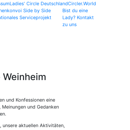
ssum
Ladies' Circle Deutschland
Circler.World
henkonvoi
Side by Side
Bist du eine
ationales Serviceprojekt
Lady?
Kontakt
zu uns
e Weinheim
äten und Konfessionen eine
en, Meinungen und Gedanken
en.
 unsere aktuellen Aktivitäten,