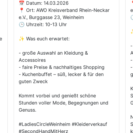
📅 Datum: 14.03.2026

📍 Ort: AWO Kreisverband Rhein-Neckar
e
e.V., Burggasse 23, Weinheim

🕒 Uhrzeit: 10-13 Uhr
✨
e
✨ Was euch erwartet:
-
- große Auswahl an Kleidung &
A
Accessoires
-
- faire Preise & nachhaltiges Shopping
- 
- Kuchenbuffet – süß, lecker & für den
guten Zweck
K
Kommt vorbei und genießt schöne
S
Stunden voller Mode, Begegnungen und
G
Genuss.
N
#LadiesCircleWeinheim #Kleiderverkauf
S
#SecondHandMitHerz
k